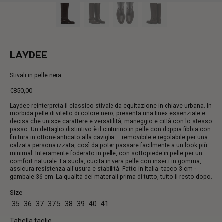
LAYDEE
Stivali in pelle nera
€850,00
Prezzo
Laydee reinterpreta il classico stivale da equitazione in chiave urbana. In
intero
morbida pelle di vitello di colore nero, presenta una linea essenziale e
decisa che unisce carattere e versatilità, maneggio e città con lo stesso
passo. Un dettaglio distintivo è il cinturino in pelle con doppia fibbia con
finitura in ottone anticato alla caviglia — removibile e regolabile per una
calzata personalizzata, così da poter passare facilmente a un look più
minimal. Interamente foderato in pelle, con sottopiede in pelle per un
comfort naturale. La suola, cucita in vera pelle con inserti in gomma,
assicura resistenza all'usura e stabilità. Fatto in Italia. tacco 3 cm ·
gambale 36 cm. La qualità dei materiali prima di tutto, tutto il resto dopo.
Size
35
36
37
37.5
38
39
40
41
Tabella taglie