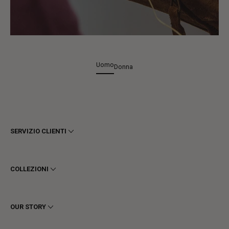
Uomo
Donna
SERVIZIO CLIENTI
Termini e Condizioni
Privacy
COLLEZIONI
Cookie
Spedizioni
Uomo
Resi e Rimborsi
Donna
OUR STORY
Contattaci
Stivaletti
Richiedi un reso
Stivali