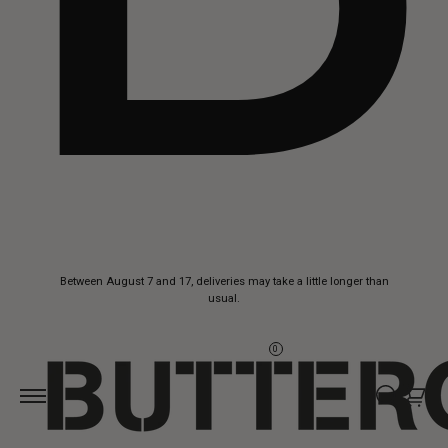
Skip to
Between August 7 and 17, deliveries may take a little longer than
content
usual.
0