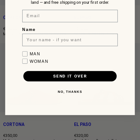
land — and free shipping on your first order.
Email
CORTONA
EL PASO
€350,00
€320,00
Name
Prezzo
Prezzo
Mules in camoscio marrone mocca
Sandali Slingback in Pelle
intero
intero
Favorite collection
MAN
WOMAN
SEND IT OVER
NO, THANKS
CORTONA
EL PASO
€350,00
€320,00