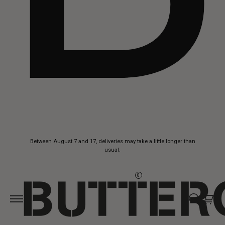
Skip to
Between August 7 and 17, deliveries may take a little longer than
content
usual.
0