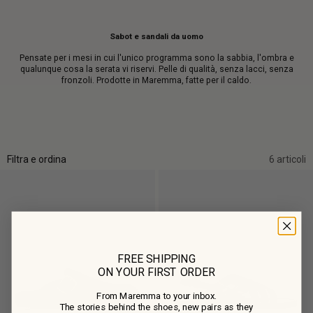
Sabot e sandali da uomo
Pensate per i mesi in cui l'unico programma sono la sabbia, l'ombra e
qualunque cosa la serata vi riservi. Pelle di qualità, senza lacci, senza
fronzoli. Prodotte in Maremma, fatte per il caldo.
Filtra e ordina
6 articoli
FREE SHIPPING
ON YOUR FIRST ORDER
From Maremma to your inbox.
The stories behind the shoes, new pairs as they