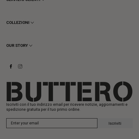
Termini e Condizioni
Privacy
COLLEZIONI
Cookie
Spedizioni
Uomo
Resi e Rimborsi
Donna
OUR STORY
Contattaci
Stivaletti
Richiedi un reso
Stivali
Stay to last
Sneakers
Heritage
Gift Card
Manifattura
Iscriviti con il tuo indirizzo email per ricevere notizie, aggiornamenti e
spedizione gratuita per il tuo primo ordine.
Iscriviti