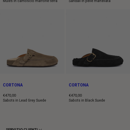
Prezzo
Prezzo
Mules in camoscio marrone terra
Sandali in pelle martellata
intero
intero
CORTONA
CORTONA
€470,00
€470,00
Prezzo
Prezzo
Sabots in Lead Grey Suede
Sabots in Black Suede
intero
intero
SERVIZIO CLIENTI