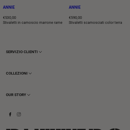
ANNIE
ANNIE
€530,00
€590,00
Prezzo
Prezzo
Stivaletti in camoscio marrone rame
Stivaletti scamosciati color terra
intero
intero
SERVIZIO CLIENTI
Termini e Condizioni
Privacy
COLLEZIONI
Cookie
Spedizioni
Uomo
Resi e Rimborsi
Donna
OUR STORY
Contattaci
Stivaletti
Richiedi un reso
Stivali
Stay to last
Sneakers
Heritage
Gift Card
Manifattura