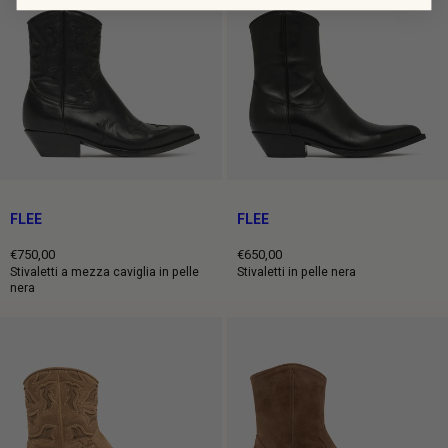
FLEE
FLEE
€750,00
€650,00
Prezzo
Prezzo
Stivaletti a mezza caviglia in pelle
Stivaletti in pelle nera
nera
intero
intero