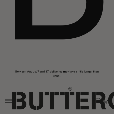
Skip to
Between August 7 and 17, deliveries may take a little longer than
content
usual.
0