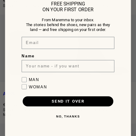
€530,00
€530,00
FREE SHIPPING
Prezzo
Prezzo
Stivaletti in Camoscio Color Moka
Stivaletti in pelle nera
ON YOUR FIRST ORDER
intero
intero
From Maremma to your inbox.
The stories behind the shoes, new pairs as they
land — and free shipping on your first order.
Email
Name
Favorite collection
MAN
WOMAN
ANNIE
ANNIE
SEND IT OVER
€590,00
€590,00
Prezzo
Prezzo
Stivaletti in Pelle Naturale Invecchiata
Stivaletto in Pelle Marrone Scuro
Noce
intero
intero
NO, THANKS