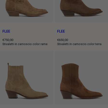
FLEE
FLEE
€750,00
€650,00
Prezzo
Prezzo
Stivaletti in camoscio color rame
Stivaletti in camoscio color terra
intero
intero