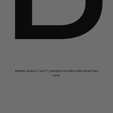
Skip to
Between August 7 and 17, deliveries may take a little longer than
content
usual.
Buttero
—
Handcrafted