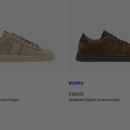
BURRO
€350,00
Prezzo
oscio beige
Sneakers Sigaro Scamosciate
intero