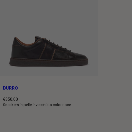
BURRO
€350,00
Prezzo
Sneakers in pelle invecchiata color noce
intero