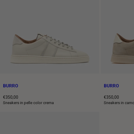
BURRO
BURRO
€350,00
€350,00
Prezzo
Prezzo
Sneakers in pelle color crema
Sneakers in cam
intero
intero