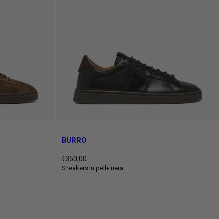
BURRO
€350,00
Prezzo
Sneakers in pelle nera
intero