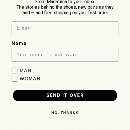
From Maremma to your inbox.
The stories behind the shoes, new pairs as they
land — and free shipping on your first order.
Email
Name
Favorite collection
MAN
WOMAN
SEND IT OVER
Between August 7 and 17, deliveries may take a little longer than usual.
NO, THANKS