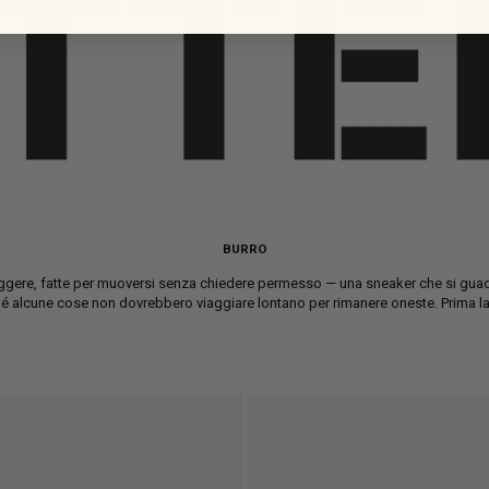
0
BURRO
ggere, fatte per muoversi senza chiedere permesso — una sneaker che si guadag
é alcune cose non dovrebbero viaggiare lontano per rimanere oneste. Prima la qua