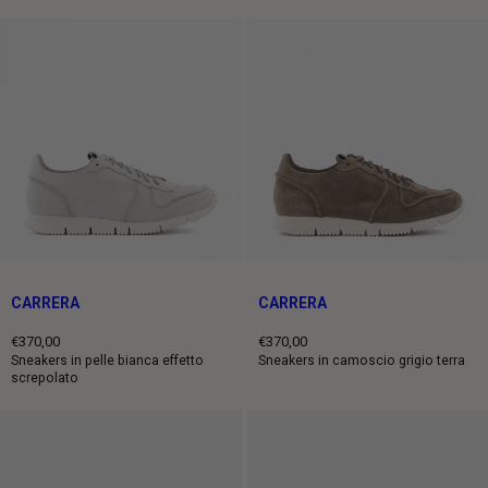
intero
intero
CARRERA
CARRERA
€370,00
€370,00
Prezzo
Prezzo
Sneakers in pelle bianca effetto
Sneakers in camoscio grigio terra
screpolato
intero
intero