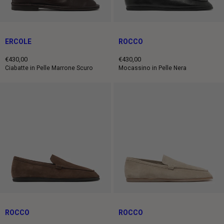
ERCOLE
ROCCO
€430,00
€430,00
Prezzo
Prezzo
Ciabatte in Pelle Marrone Scuro
Mocassino in Pelle Nera
intero
intero
ROCCO
ROCCO