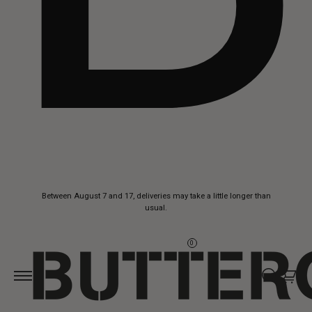
Skip to
Between August 7 and 17, deliveries may take a little longer than
content
usual.
0