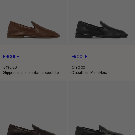
ERCOLE
ERCOLE
€430,00
€430,00
Prezzo
Prezzo
Slippers in pelle color cioccolato
Ciabatte in Pelle Nera
intero
intero