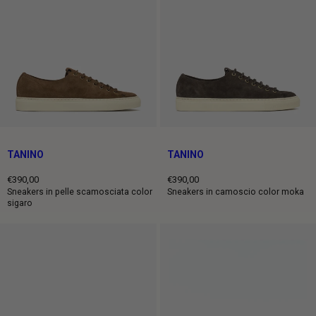
TANINO
TANINO
€390,00
€390,00
Prezzo
Prezzo
Sneakers in pelle scamosciata color
Sneakers in camoscio color moka
sigaro
intero
intero