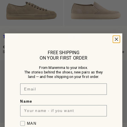
TANINO
TANINO
€390,00
€350,00
Prezzo
Prezzo
FREE SHIPPING
Sneakers in Camoscio Beige
Sneakers slip-on in camoscio beige
intero
intero
ON YOUR FIRST ORDER
From Maremma to your inbox.
The stories behind the shoes, new pairs as they
land — and free shipping on your first order.
Email
Name
Favorite collection
MAN