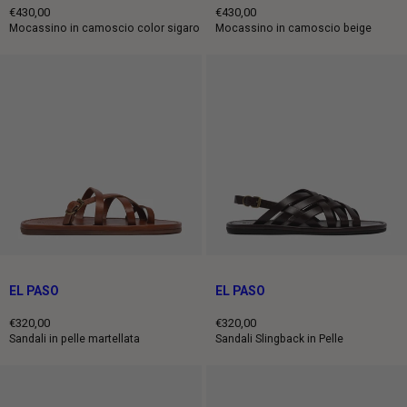
€430,00
€430,00
Prezzo
Prezzo
Mocassino in camoscio color sigaro
Mocassino in camoscio beige
intero
intero
EL PASO
EL PASO
€320,00
€320,00
Prezzo
Prezzo
Sandali in pelle martellata
Sandali Slingback in Pelle
intero
intero