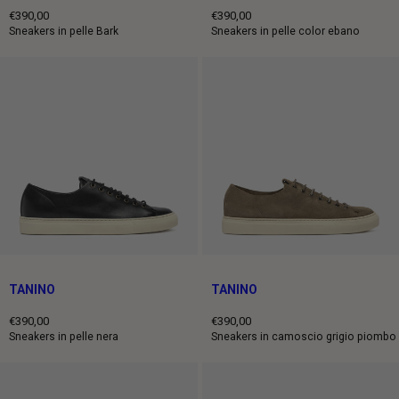
€390,00
€390,00
Prezzo
Prezzo
Sneakers in pelle Bark
Sneakers in pelle color ebano
intero
intero
TANINO
TANINO
€390,00
€390,00
Prezzo
Prezzo
Sneakers in pelle nera
Sneakers in camoscio grigio piombo
intero
intero