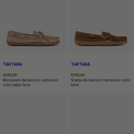
TARTANA
TARTANA
€350,00
€350,00
Prezzo
Prezzo
Mocassini da barca in camoscio
Scarpe da barca in camoscio color
color talpa Taos
terra
intero
intero