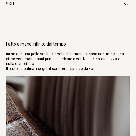
o umidità. Se si bagnano, tampona l'acqua in eccesso e lasciale
Name
SKU
consegnato con corriere affidabili.
asciugare naturalmente a temperatura ambiente.
Riceverai un link di tracciamento una volta spedito il tuo ordine.
Per qualsiasi domanda specifica sulla cura del prodotto, non esitare a
I tempi di consegna stimati variano a seconda della località ma di solito
126-BUTTERO-B11830ETRU-DG-04
contattarci via email.
vanno da 2 a 7 giorni lavorativi.
Clicca qui
per maggiori informazioni.
Favorite collection
MAN
WOMAN
Fatto a mano, rifinito dal tempo
SEND IT OVER
Inizia con una pelle scelta a pochi chilometri da casa nostra e passa
attraverso molte mani prima di arrivare a voi. Nulla è esternalizzato,
NO, THANKS
nulla è affrettato.
Il resto: la patina, i segni, il carattere, dipende da voi.