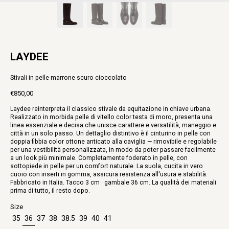
LAYDEE
Stivali in pelle marrone scuro cioccolato
€850,00
Prezzo
Laydee reinterpreta il classico stivale da equitazione in chiave urbana.
intero
Realizzato in morbida pelle di vitello color testa di moro, presenta una
linea essenziale e decisa che unisce carattere e versatilità, maneggio e
città in un solo passo. Un dettaglio distintivo è il cinturino in pelle con
doppia fibbia color ottone anticato alla caviglia — rimovibile e regolabile
per una vestibilità personalizzata, in modo da poter passare facilmente
a un look più minimale. Completamente foderato in pelle, con
sottopiede in pelle per un comfort naturale. La suola, cucita in vero
cuoio con inserti in gomma, assicura resistenza all'usura e stabilità.
Fabbricato in Italia. Tacco 3 cm · gambale 36 cm. La qualità dei materiali
prima di tutto, il resto dopo.
Size
35
36
37
38
38.5
39
40
41