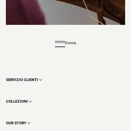
Uomo
Donna
SERVIZIO CLIENTI
Termini e Condizioni
Privacy
COLLEZIONI
Cookie
Spedizioni
Uomo
Resi e Rimborsi
Donna
OUR STORY
Contattaci
Stivaletti