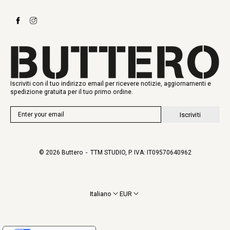
Richiedi un reso
Stivali
Stay to last
Sneakers
Heritage
Gift Card
Manifattura
Iscriviti con il tuo indirizzo email per ricevere notizie, aggiornamenti e
spedizione gratuita per il tuo primo ordine.
Iscriviti
© 2026
Buttero
- TTM STUDIO, P. IVA: IT09570640962
Italiano
EUR