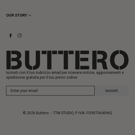
Spedizioni
Uomo
Resi e Rimborsi
Donna
OUR STORY
Contattaci
Stivaletti
Richiedi un reso
Stivali
Stay to last
Sneakers
Heritage
Gift Card
Manifattura
Iscriviti con il tuo indirizzo email per ricevere notizie, aggiornamenti e
spedizione gratuita per il tuo primo ordine.
Iscriviti
© 2026
Buttero
- TTM STUDIO, P. IVA: IT09570640962