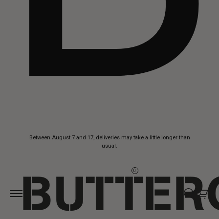
Skip to
Between August 7 and 17, deliveries may take a little longer than
content
usual.
0