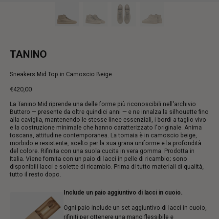
TANINO
Sneakers Mid Top in Camoscio Beige
€420,00
Prezzo
La Tanino Mid riprende una delle forme più riconoscibili nell'archivio
intero
Buttero — presente da oltre quindici anni — e ne innalza la silhouette fino
alla caviglia, mantenendo le stesse linee essenziali, i bordi a taglio vivo
e la costruzione minimale che hanno caratterizzato l'originale. Anima
toscana, attitudine contemporanea. La tomaia è in camoscio beige,
morbido e resistente, scelto per la sua grana uniforme e la profondità
del colore. Rifinita con una suola cucita in vera gomma. Prodotta in
Italia. Viene fornita con un paio di lacci in pelle di ricambio; sono
disponibili lacci e solette di ricambio. Prima di tutto materiali di qualità,
tutto il resto dopo.
Include un paio aggiuntivo di lacci in cuoio.
Ogni paio include un set aggiuntivo di lacci in cuoio,
rifiniti per ottenere una mano flessibile e