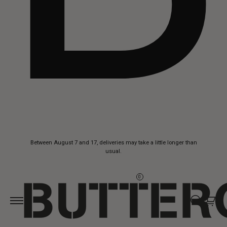
Skip to
Between August 7 and 17, deliveries may take a little longer than
content
usual.
0