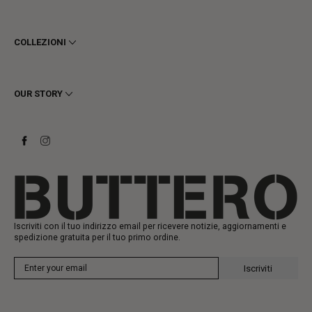
Termini e Condizioni
Privacy
COLLEZIONI
Cookie
Spedizioni
Uomo
Resi e Rimborsi
Donna
OUR STORY
Contattaci
Stivaletti
Richiedi un reso
Stivali
Stay to last
Sneakers
Heritage
Gift Card
Manifattura
Iscriviti con il tuo indirizzo email per ricevere notizie, aggiornamenti e
spedizione gratuita per il tuo primo ordine.
Iscriviti