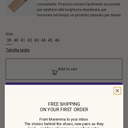
consistente. Possono essere facilmente accorciati
per adattarsi alla lunghezza desiderata, per
rinnovare nel tempo un prodotto pensato per durare.
Size
39
40
41
42
43
44
45
46
Tabella taglie
Add to cart
Altre opzioni di pagamento
FREE SHIPPING
ON YOUR FIRST ORDER
Composizione del Prodotto
From Maremma to your inbox.
The stories behind the shoes, new pairs as they
• Tomaia: 100% Camoscio di Vitello