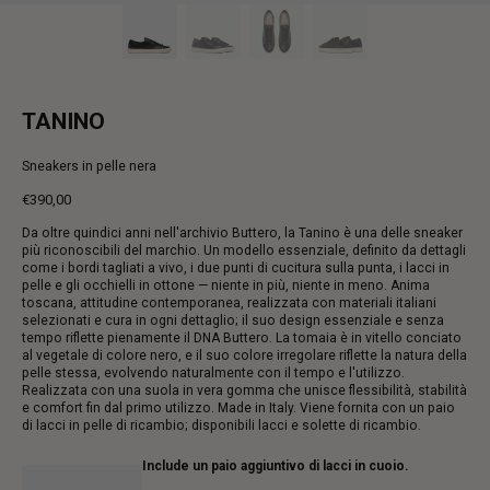
TANINO
Sneakers in pelle nera
€390,00
Prezzo
Da oltre quindici anni nell'archivio Buttero, la Tanino è una delle sneaker
intero
più riconoscibili del marchio. Un modello essenziale, definito da dettagli
come i bordi tagliati a vivo, i due punti di cucitura sulla punta, i lacci in
pelle e gli occhielli in ottone — niente in più, niente in meno. Anima
toscana, attitudine contemporanea, realizzata con materiali italiani
selezionati e cura in ogni dettaglio; il suo design essenziale e senza
tempo riflette pienamente il DNA Buttero. La tomaia è in vitello conciato
al vegetale di colore nero, e il suo colore irregolare riflette la natura della
pelle stessa, evolvendo naturalmente con il tempo e l'utilizzo.
Realizzata con una suola in vera gomma che unisce flessibilità, stabilità
e comfort fin dal primo utilizzo. Made in Italy. Viene fornita con un paio
di lacci in pelle di ricambio; disponibili lacci e solette di ricambio.
Include un paio aggiuntivo di lacci in cuoio.