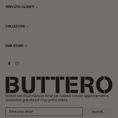
SERVIZIO CLIENTI
Termini e Condizioni
Privacy
COLLEZIONI
Cookie
Spedizioni
Uomo
Resi e Rimborsi
Donna
OUR STORY
Contattaci
Stivaletti
Richiedi un reso
Stivali
Stay to last
Sneakers
Heritage
Gift Card
Manifattura
Iscriviti con il tuo indirizzo email per ricevere notizie, aggiornamenti e
spedizione gratuita per il tuo primo ordine.
Iscriviti