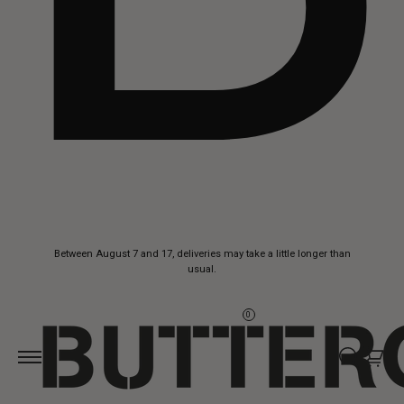
Skip to
Between August 7 and 17, deliveries may take a little longer than
content
usual.
0