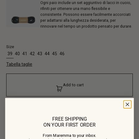
Ogni paio include un set aggiuntivo di lacci in cuoio,
rifiniti per ottenere una mano flessibile e
consistente. Possono essere facilmente accorciati
per adattarsi alla lunghezza desiderata, per
rinnovare nel tempo un prodotto pensato per durare.
Size
39
40
41
42
43
44
45
46
Tabella taglie
Add to cart
FREE SHIPPING
ON YOUR FIRST ORDER
From Maremma to your inbox.