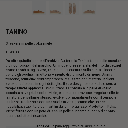
TANINO
Sneakers in pelle color miele
€390,00
Prezzo
Da oltre quindici anni nell'archivio Buttero, la Tanino è una delle sneaker
intero
più riconoscibili del marchio. Un modello essenziale, definito da dettagli
come i bordi a taglio vivo, i due punti di cucitura sulla punta, i lacci in
pelle e gli occhielli in ottone — niente di più, niente di meno. Anima
toscana, attitudine contemporanea, realizzata con materiali italiani
selezionati e cura in ogni dettaglio; il suo design essenziale e senza
tempo riflette appieno il DNA Buttero. La tomaia è in pelle di vitello
conciata al vegetale color Miele, e la sua colorazione irregolare riflette
la natura del pellame stesso, evolvendo naturalmente con il tempo e
l'utilizzo. Realizzata con una suola in vera gomma che unisce
flessibilità, stabilità e comfort fin dal primo utilizzo. Prodotto in Italia.
Viene fornita con un paio di lacci in pelle di ricambio; sono disponibili
lacci e solette di ricambio.
Include un paio aggiuntivo di lacci in cuoio.