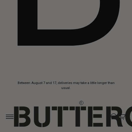
Skip to
Between August 7 and 17, deliveries may take a little longer than
content
usual.
0