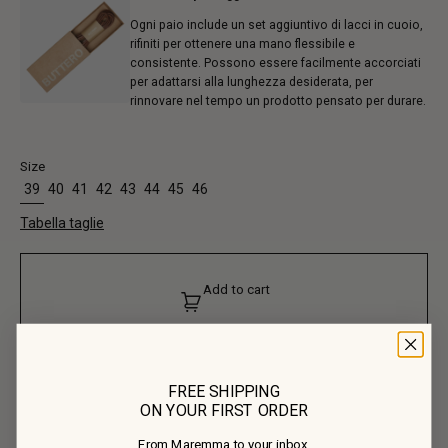
Ogni paio include un set aggiuntivo di lacci in cuoio,
rifiniti per ottenere una mano flessibile e
consistente. Possono essere facilmente accorciati
per adattarsi alla lunghezza desiderata, per
rinnovare nel tempo un prodotto pensato per durare.
Size
39
40
41
42
43
44
45
46
Tabella taglie
Add to cart
FREE SHIPPING
ON YOUR FIRST ORDER
From Maremma to your inbox.