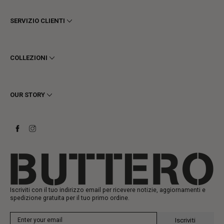
SERVIZIO CLIENTI
Termini e Condizioni
Privacy
COLLEZIONI
Cookie
Spedizioni
Uomo
Resi e Rimborsi
Donna
OUR STORY
Contattaci
Stivaletti
Richiedi un reso
Stivali
Stay to last
Sneakers
Heritage
Gift Card
Manifattura
Iscriviti con il tuo indirizzo email per ricevere notizie, aggiornamenti e
spedizione gratuita per il tuo primo ordine.
Iscriviti