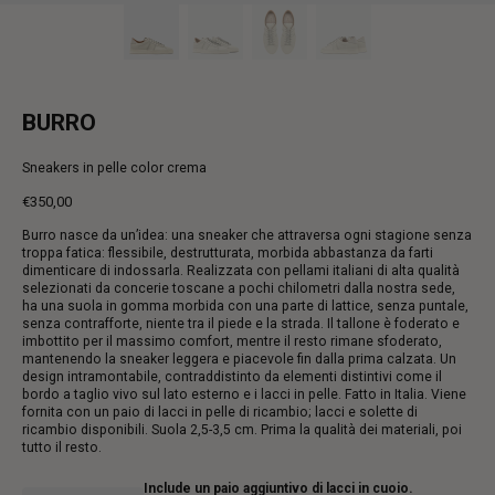
BURRO
Sneakers in pelle color crema
€350,00
Prezzo
Burro nasce da un’idea: una sneaker che attraversa ogni stagione senza
intero
troppa fatica: flessibile, destrutturata, morbida abbastanza da farti
dimenticare di indossarla. Realizzata con pellami italiani di alta qualità
selezionati da concerie toscane a pochi chilometri dalla nostra sede,
ha una suola in gomma morbida con una parte di lattice, senza puntale,
senza contrafforte, niente tra il piede e la strada. Il tallone è foderato e
imbottito per il massimo comfort, mentre il resto rimane sfoderato,
mantenendo la sneaker leggera e piacevole fin dalla prima calzata. Un
design intramontabile, contraddistinto da elementi distintivi come il
bordo a taglio vivo sul lato esterno e i lacci in pelle. Fatto in Italia. Viene
fornita con un paio di lacci in pelle di ricambio; lacci e solette di
ricambio disponibili. Suola 2,5-3,5 cm. Prima la qualità dei materiali, poi
tutto il resto.
Include un paio aggiuntivo di lacci in cuoio.