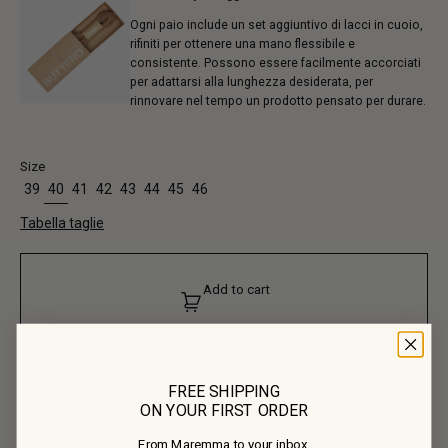
Ogni paio include un set aggiuntivo di lacci in cuoio,
rifiniti per ottenere una mano flessibile e
consistente. Possono essere facilmente accorciati
per adattarsi alla lunghezza desiderata, per
rinnovare nel tempo un prodotto pensato per durare.
Size
39
40
41
42
43
44
45
46
Tabella taglie
Add to cart
FREE SHIPPING
ON YOUR FIRST ORDER
From Maremma to your inbox.