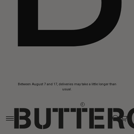
Skip to
Between August 7 and 17, deliveries may take a little longer than
content
usual.
0