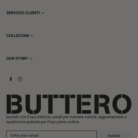
SERVIZIO CLIENTI
Termini e Condizioni
Privacy
COLLEZIONI
Cookie
Spedizioni
Uomo
Resi e Rimborsi
Donna
OUR STORY
Contattaci
Stivaletti
Richiedi un reso
Stivali
Stay to last
Sneakers
Heritage
Gift Card
Manifattura
Iscriviti con il tuo indirizzo email per ricevere notizie, aggiornamenti e
spedizione gratuita per il tuo primo ordine.
Iscriviti