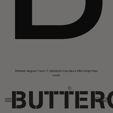
Skip to
Between August 7 and 17, deliveries may take a little longer than
content
usual.
0