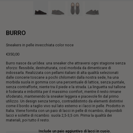
BURRO
Sneakers in pelle invecchiata color noce
€350,00
Prezzo
Burro nasce da un’idea: una sneaker che attraversi ogni stagione senza
intero
sforzo: flessibile, destrutturata, così morbida da dimenticare di
indossarla. Realizzata con pellami italiani di alta qualità selezionati
dalle concerie toscane a pochi chilometri dalla nostra sede, ha una
morbida suola in gomma con una percentuale di lattice, senza puntale,
senza contrafforte, niente tra il piede e la strada. La linguetta sul tallone
è foderata e imbottita per il massimo comfort, mentre il resto rimane
sfoderato, mantenendo la sneaker leggera e piacevole fin dal primo
utilizzo. Un design senza tempo, contraddistinto da elementi distintivi
come il bordo a taglio vivo sul lato esterno e i lacci in pelle. Prodotto in
Italia. Viene fornita con un paio di lacci in pelle di ricambio; disponibili
lacci e solette di ricambio. suola 2,5-3,5 cm. Prima la qualità dei
materiali, poi tutto il resto.
Include un paio aggiuntivo di lacci in cuoio.