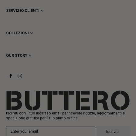
SERVIZIO CLIENTI
Termini e Condizioni
Privacy
COLLEZIONI
Cookie
Spedizioni
Uomo
Resi e Rimborsi
Donna
OUR STORY
Contattaci
Stivaletti
Richiedi un reso
Stivali
Stay to last
Sneakers
Heritage
Gift Card
Manifattura
Iscriviti con il tuo indirizzo email per ricevere notizie, aggiornamenti e
spedizione gratuita per il tuo primo ordine.
Iscriviti