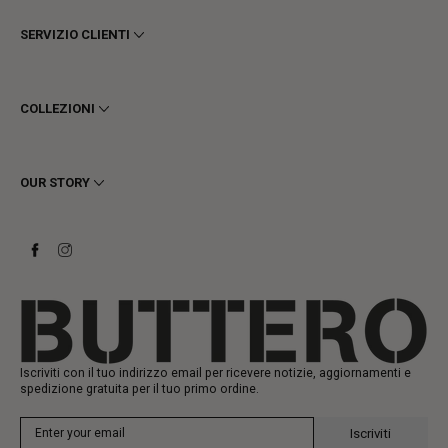
SERVIZIO CLIENTI
Termini e Condizioni
Privacy
COLLEZIONI
Cookie
Spedizioni
Uomo
Resi e Rimborsi
Donna
OUR STORY
Contattaci
Stivaletti
Richiedi un reso
Stivali
Stay to last
Sneakers
Heritage
Gift Card
Manifattura
Iscriviti con il tuo indirizzo email per ricevere notizie, aggiornamenti e
spedizione gratuita per il tuo primo ordine.
Iscriviti