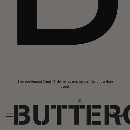
Skip to
Between August 7 and 17, deliveries may take a little longer than
content
usual.
0