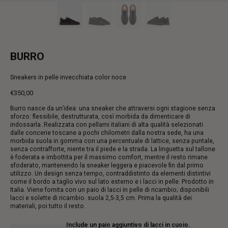
BURRO
Sneakers in pelle invecchiata color noce
€350,00
Prezzo
Burro nasce da un’idea: una sneaker che attraversi ogni stagione senza
intero
sforzo: flessibile, destrutturata, così morbida da dimenticare di
indossarla. Realizzata con pellami italiani di alta qualità selezionati
dalle concerie toscane a pochi chilometri dalla nostra sede, ha una
morbida suola in gomma con una percentuale di lattice, senza puntale,
senza contrafforte, niente tra il piede e la strada. La linguetta sul tallone
è foderata e imbottita per il massimo comfort, mentre il resto rimane
sfoderato, mantenendo la sneaker leggera e piacevole fin dal primo
utilizzo. Un design senza tempo, contraddistinto da elementi distintivi
come il bordo a taglio vivo sul lato esterno e i lacci in pelle. Prodotto in
Italia. Viene fornita con un paio di lacci in pelle di ricambio; disponibili
lacci e solette di ricambio. suola 2,5-3,5 cm. Prima la qualità dei
materiali, poi tutto il resto.
Include un paio aggiuntivo di lacci in cuoio.