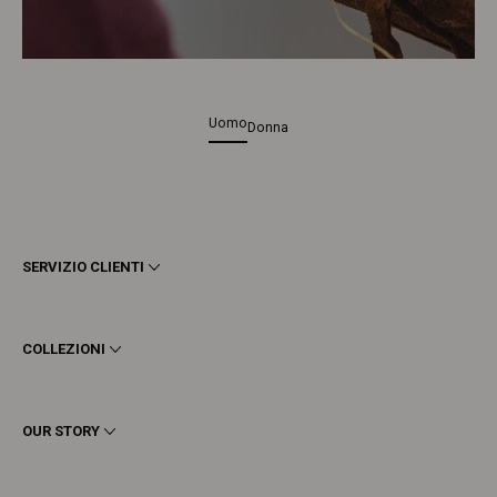
Uomo
Donna
SERVIZIO CLIENTI
Termini e Condizioni
Privacy
COLLEZIONI
Cookie
Spedizioni
Uomo
Resi e Rimborsi
Donna
OUR STORY
Contattaci
Stivaletti
Richiedi un reso
Stivali
Stay to last