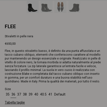
FLEE
Stivaletti in pelle nera
€650,00
Prezzo
Flee, in questo stivaletto basso, è definito da una punta affusolata e un
intero
tacco cubano obliquo, elementi che conferiscono carattere al modello
pur mantenendo un design essenziale e originale. Realizzato in pelle di
vitello di colore nero, la tomaia morbida si adatta naturalmente al piede
senza forzature. La zip laterale garantisce un'entrata facile e veloce,
lasciando il profilo minimal. La suola in vero cuoio è realizzata con
costruzione Blake e completata dal tacco cubano obliquo con inserto
in gomma, per un comfort duraturo e una buona stabilità nell'uso
quotidiano. Made in Italy. Prima la qualità dei materiali, poi tutto il resto.
Size
35
36
37
38
39
40
40.5
41
Default
Tabella taglie