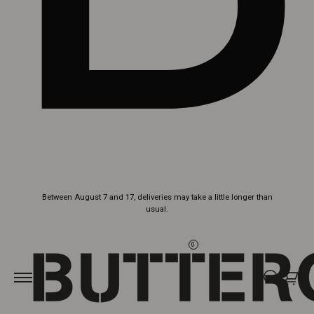
Skip to
Between August 7 and 17, deliveries may take a little longer than
content
usual.
0