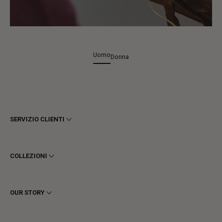
Uomo
Donna
SERVIZIO CLIENTI
Termini e Condizioni
Privacy
COLLEZIONI
Cookie
Spedizioni
Uomo
Resi e Rimborsi
Donna
OUR STORY
Contattaci
Stivaletti
Richiedi un reso
Stivali
Stay to last