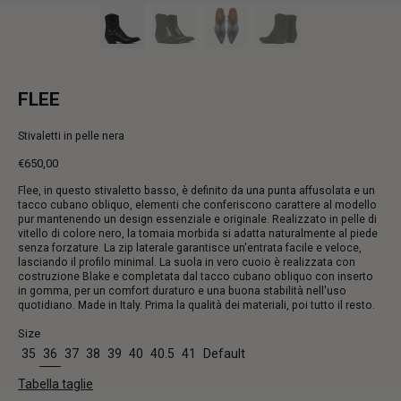
FLEE
Stivaletti in pelle nera
€650,00
Prezzo
Flee, in questo stivaletto basso, è definito da una punta affusolata e un
intero
tacco cubano obliquo, elementi che conferiscono carattere al modello
pur mantenendo un design essenziale e originale. Realizzato in pelle di
vitello di colore nero, la tomaia morbida si adatta naturalmente al piede
senza forzature. La zip laterale garantisce un'entrata facile e veloce,
lasciando il profilo minimal. La suola in vero cuoio è realizzata con
costruzione Blake e completata dal tacco cubano obliquo con inserto
in gomma, per un comfort duraturo e una buona stabilità nell'uso
quotidiano. Made in Italy. Prima la qualità dei materiali, poi tutto il resto.
Size
35
36
37
38
39
40
40.5
41
Default
Tabella taglie