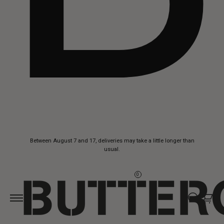
Skip to
Between August 7 and 17, deliveries may take a little longer than
content
usual.
0