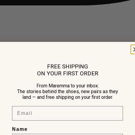
FREE SHIPPING
ON YOUR FIRST ORDER
From Maremma to your inbox.
The stories behind the shoes, new pairs as they
land — and free shipping on your first order.
Email
Between August 7 and 17, deliveries may take a little longer than usual.
Name