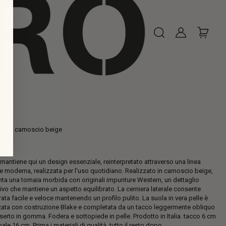
NIE
etti in camoscio beige
,00
zo
mantiene qui un design essenziale, reinterpretato attraverso una linea
 e moderna, realizzata per l'uso quotidiano. Realizzato in camoscio beige,
ta una tomaia morbida con originali impunture Western, un dettaglio
tivo che mantiene un aspetto equilibrato. La cerniera laterale consente
rata facile e veloce mantenendo un profilo pulito. La suola in vera pelle è
zata con costruzione Blake e completata da un tacco leggermente obliquo
serto in gomma. Fodera e sottopiede in pelle. Prodotto in Italia. tacco 6 cm
ale 16 cm. Prima i materiali di qualità, tutto il resto dopo.