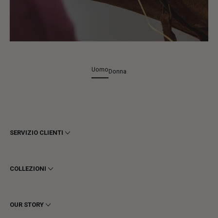
Uomo
Donna
SERVIZIO CLIENTI
Termini e Condizioni
Privacy
COLLEZIONI
Cookie
Spedizioni
Uomo
Resi e Rimborsi
Donna
OUR STORY
Contattaci
Stivaletti