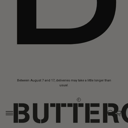
Skip to
Between August 7 and 17, deliveries may take a little longer than
content
usual.
0