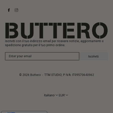
Richiedi un reso
Stivali
Stay to last
Sneakers
Heritage
Gift Card
Manifattura
Iscriviti con il tuo indirizzo email per ricevere notizie, aggiornamenti e
spedizione gratuita per il tuo primo ordine.
Iscriviti
© 2026
Buttero
- TTM STUDIO, P. IVA: IT09570640962
Italiano
EUR