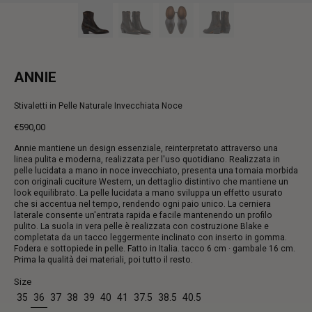
ANNIE
Stivaletti in Pelle Naturale Invecchiata Noce
€590,00
Prezzo
Annie mantiene un design essenziale, reinterpretato attraverso una
intero
linea pulita e moderna, realizzata per l'uso quotidiano. Realizzata in
pelle lucidata a mano in noce invecchiato, presenta una tomaia morbida
con originali cuciture Western, un dettaglio distintivo che mantiene un
look equilibrato. La pelle lucidata a mano sviluppa un effetto usurato
che si accentua nel tempo, rendendo ogni paio unico. La cerniera
laterale consente un'entrata rapida e facile mantenendo un profilo
pulito. La suola in vera pelle è realizzata con costruzione Blake e
completata da un tacco leggermente inclinato con inserto in gomma.
Fodera e sottopiede in pelle. Fatto in Italia. tacco 6 cm · gambale 16 cm.
Prima la qualità dei materiali, poi tutto il resto.
Size
35
36
37
38
39
40
41
37.5
38.5
40.5