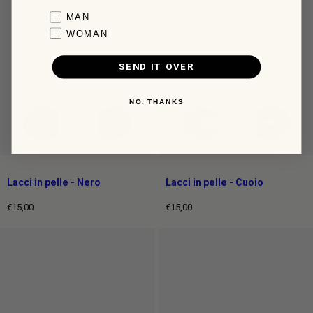
intero
intero
Favorite collection
MAN
WOMAN
SEND IT OVER
NO, THANKS
Lacci in pelle - Nero
Lacci in pelle - Cuoio
€15,00
€15,00
Prezzo
Prezzo
intero
intero