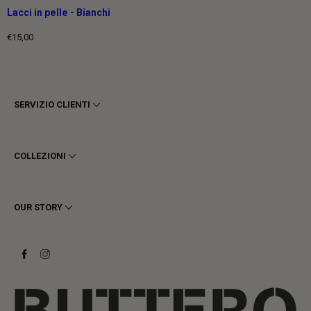
Lacci in pelle - Bianchi
€15,00
Prezzo
intero
SERVIZIO CLIENTI
Termini e Condizioni
Privacy
COLLEZIONI
Cookie
Spedizioni
Uomo
Resi e Rimborsi
Donna
OUR STORY
Contattaci
Stivaletti
Richiedi un reso
Stivali
Stay to last
Sneakers
Heritage
Gift Card
Manifattura