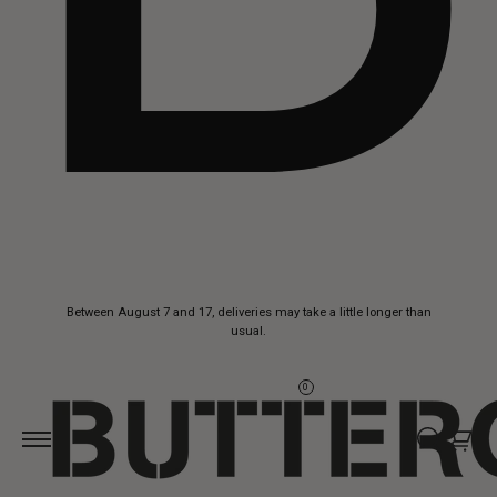
Skip to
Between August 7 and 17, deliveries may take a little longer than
content
usual.
0