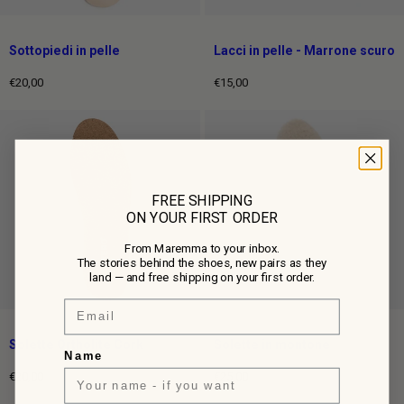
Sottopiedi in pelle
Lacci in pelle - Marrone scuro
€20,00
€15,00
Prezzo
Prezzo
intero
intero
FREE SHIPPING
ON YOUR FIRST ORDER
From Maremma to your inbox.
The stories behind the shoes, new pairs as they
land — and free shipping on your first order.
Email
Solette Ortholite Cork
Solette in montone
Name
€20,00
€25,00
Prezzo
Prezzo