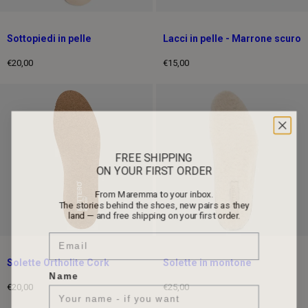
Sottopiedi in pelle
Lacci in pelle - Marrone scuro
€20,00
€15,00
Prezzo
Prezzo
intero
intero
FREE SHIPPING
ON YOUR FIRST ORDER
From Maremma to your inbox.
The stories behind the shoes, new pairs as they
land — and free shipping on your first order.
Email
Solette Ortholite Cork
Solette in montone
Name
€20,00
€25,00
Prezzo
Prezzo