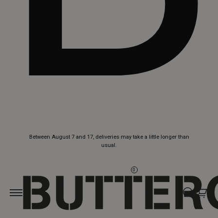
Skip to
Between August 7 and 17, deliveries may take a little longer than
content
usual.
0