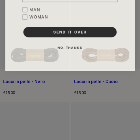
intero
intero
Favorite collection
MAN
WOMAN
SEND IT OVER
NO, THANKS
Lacci in pelle - Nero
Lacci in pelle - Cuoio
€15,00
€15,00
Prezzo
Prezzo
intero
intero