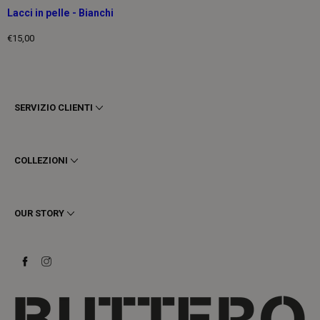
Lacci in pelle - Bianchi
€15,00
Prezzo
intero
SERVIZIO CLIENTI
Termini e Condizioni
Privacy
COLLEZIONI
Cookie
Spedizioni
Uomo
Resi e Rimborsi
Donna
OUR STORY
Contattaci
Stivaletti
Richiedi un reso
Stivali
Stay to last
Sneakers
Heritage
Gift Card
Manifattura