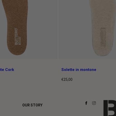
ite Cork
Solette in montone
€25,00
Prezzo
intero
OUR STORY