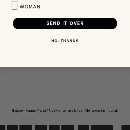
WOMAN
SEND IT OVER
NO, THANKS
Between August 7 and 17, deliveries may take a little longer than usual.