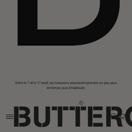
Aller au
Entre le 7 et le 17 août, les livraisons pourraient prendre un peu plus
contenu
de temps que d'habitude.
0