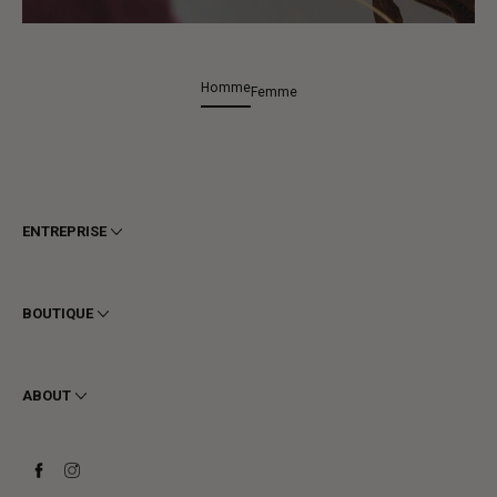
Homme
Femme
ENTREPRISE
Conditions générales
Confidentialité
BOUTIQUE
Cookie
Livraison
Homme
Retours et Remboursements
Femme
ABOUT
Contact
Bottines
Demander un retour
Bottes
Stay to last
Baskets
Heritage
Carte-cadeau
Fabrication