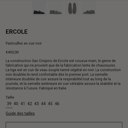
ERCOLE
Pantoufles en cuir noir
€430,00
Prix
La construction San Crispino de Ercole est cousue main, le genre de
normal
fabrication qui ne provient que de la fabrication lente de chaussures.
La tige est en cuir de veau souple tanné végétal en noir. La construction
non doublée le rend confortable dès le premier port. La semelle
intérieure doublée de cuir assure la respirabilité tout au long de la
journée, et la semelle extérieure en cuir véritable assure la stabilité et la
résistance à l'usure. Fabriqué en Italie.
Taille
39
40
41
42
43
44
45
46
Guide des tailles