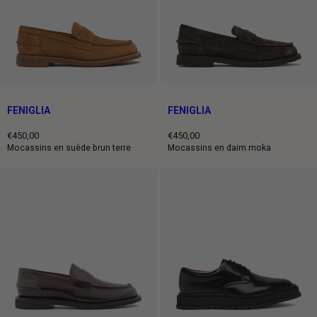
FENIGLIA
FENIGLIA
€450,00
€450,00
Prix
Prix
Mocassins en suède brun terre
Mocassins en daim moka
normal
normal