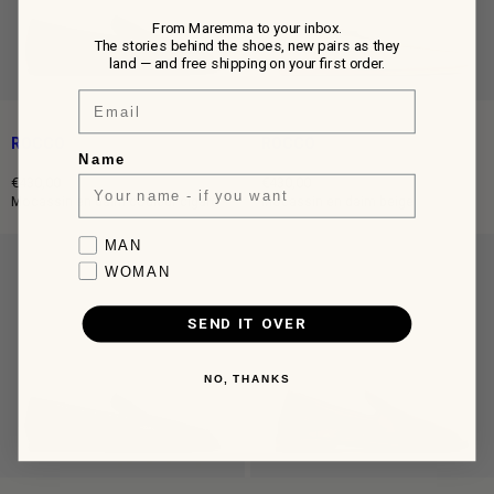
From Maremma to your inbox.
The stories behind the shoes, new pairs as they
land — and free shipping on your first order.
Email
ROCCO
ROCCO
Name
€430,00
€430,00
Prix
Prix
Mocassin en daim couleur cigare
Mocassin en daim beige
normal
normal
Favorite collection
MAN
WOMAN
SEND IT OVER
NO, THANKS