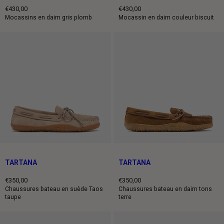
€430,00
€430,00
Prix
Prix
Mocassins en daim gris plomb
Mocassin en daim couleur biscuit
normal
normal
TARTANA
TARTANA
€350,00
€350,00
Prix
Prix
Chaussures bateau en suède Taos
Chaussures bateau en daim tons
taupe
terre
normal
normal