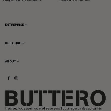
normal
normal
ENTREPRISE
Conditions générales
Confidentialité
BOUTIQUE
Cookie
Livraison
Homme
Retours et Remboursements
Femme
ABOUT
Contact
Bottines
Demander un retour
Bottes
Stay to last
Baskets
Heritage
Carte-cadeau
Fabrication
Inscrivez-vous avec votre adresse e-mail pour recevoir des actualités,