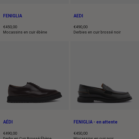
FENIGLIA
AEDI
€450,00
€490,00
Prix
Prix
Mocassins en cuir ébène
Derbies en cuir brossé noir
normal
normal
AÉDI
FENIGLIA - en attente
€490,00
€450,00
Prix
Prix
Derby en Cuir Brossé Ébène
Mocassins en cuir noir