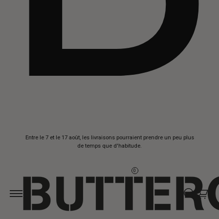
Aller au
Entre le 7 et le 17 août, les livraisons pourraient prendre un peu plus
contenu
de temps que d'habitude.
0