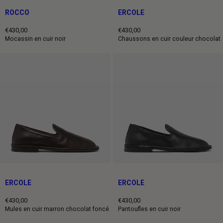
ROCCO
ERCOLE
€430,00
€430,00
Prix
Prix
Mocassin en cuir noir
Chaussons en cuir couleur chocolat
normal
normal
ERCOLE
ERCOLE
€430,00
€430,00
Prix
Prix
Mules en cuir marron chocolat foncé
Pantoufles en cuir noir
normal
normal