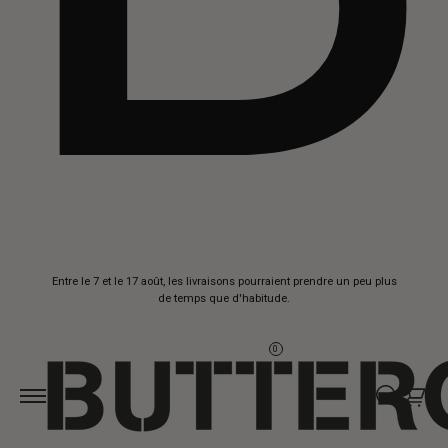
Aller au
Entre le 7 et le 17 août, les livraisons pourraient prendre un peu plus
contenu
de temps que d'habitude.
0