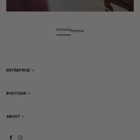
Homme
Femme
ENTREPRISE
Conditions générales
Confidentialité
BOUTIQUE
Cookie
Livraison
Homme
Retours et Remboursements
Femme
ABOUT
Contact
Bottines
Demander un retour
Bottes
Stay to last
Baskets
Heritage