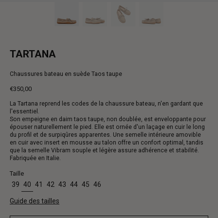
TARTANA
Chaussures bateau en suède Taos taupe
€350,00
Prix
La Tartana reprend les codes de la chaussure bateau, n'en gardant que
normal
l'essentiel.
Son empeigne en daim taos taupe, non doublée, est enveloppante pour
épouser naturellement le pied. Elle est ornée d'un laçage en cuir le long
du profil et de surpiqûres apparentes. Une semelle intérieure amovible
en cuir avec insert en mousse au talon offre un confort optimal, tandis
que la semelle Vibram souple et légère assure adhérence et stabilité.
Fabriquée en Italie.
Taille
39
40
41
42
43
44
45
46
Guide des tailles