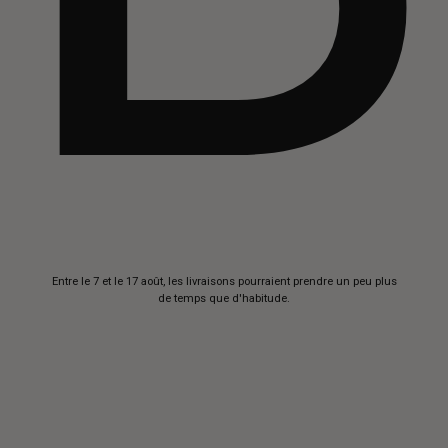
Aller au
Entre le 7 et le 17 août, les livraisons pourraient prendre un peu plus
contenu
de temps que d'habitude.
Buttero
—
Handcrafted