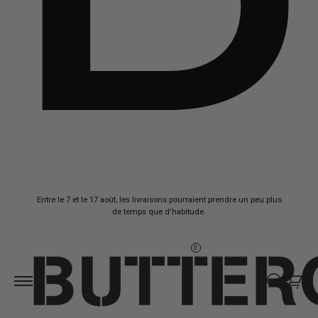
Aller au
Entre le 7 et le 17 août, les livraisons pourraient prendre un peu plus
contenu
de temps que d'habitude.
0