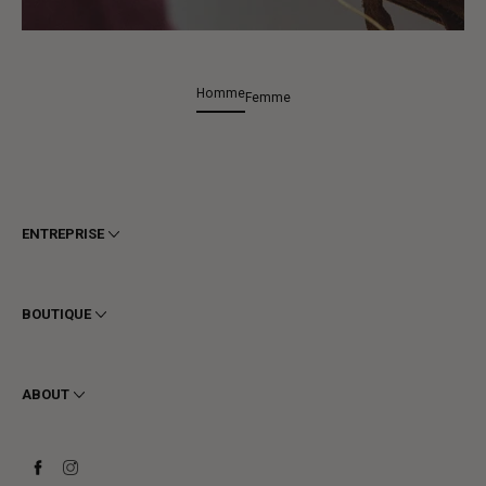
Homme
Femme
ENTREPRISE
Conditions générales
Confidentialité
BOUTIQUE
Cookie
Livraison
Homme
Retours et Remboursements
Femme
ABOUT
Contact
Bottines
Demander un retour
Bottes
Stay to last
Baskets
Heritage
Carte-cadeau