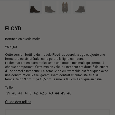
FLOYD
Bottines en suède moka
€590,00
Prix
Cette version bottine du modèle Floyd raccourcit la tige et ajoute une
normal
fermeture éclair latérale, sans perdre la ligne campero.
Le dessus est en daim moka, avec une coupe minimale qui permet à
chaque composant d'être mis en valeur. L'intérieur est doublé de cuir et
d'une semelle intérieure. La semelle en cuir véritable est fabriquée avec
une construction Blake, garantissant confort et durabilité au fil du
temps. talon 3 cm · tige 15,5 cm · semelle 0,8 cm. Fabriqué en Italie.
Taille
39
40
41
41.5
42
42.5
43
44
45
46
Guide des tailles