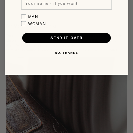
généralement entre 2 et 7 jours ouvrables.
n'hésitez pas à nous contacter par e-mail.
Favorite collection
MAN
WOMAN
Fait Main, Fini par le Temps
Tout commence par une peau sélectionnée à quelques kilomètres de
SEND IT OVER
chez nous et passe par de nombreuses mains avant de vous parvenir.
Rien n'est externalisé, rien n'est précipité.
Le reste : la patine, les marques, le caractère, c'est à vous de jouer.
NO, THANKS