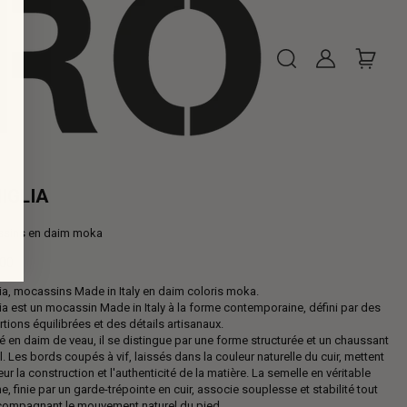
IGLIA
sins en daim moka
,00
ia, mocassins Made in Italy en daim coloris moka.
al
ia est un mocassin Made in Italy à la forme contemporaine, défini par des
tions équilibrées et des détails artisanaux.
é en daim de veau, il se distingue par une forme structurée et un chaussant
l. Les bords coupés à vif, laissés dans la couleur naturelle du cuir, mettent
eur la construction et l'authenticité de la matière. La semelle en véritable
 finie par un garde-trépointe en cuir, associe souplesse et stabilité tout
compagnant le mouvement naturel du pied.