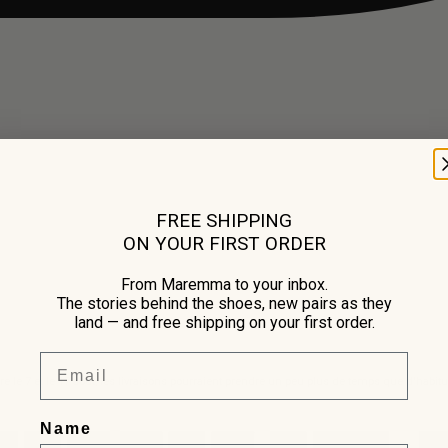
FREE SHIPPING
ON YOUR FIRST ORDER
From Maremma to your inbox.
The stories behind the shoes, new pairs as they
land — and free shipping on your first order.
Email
re le 7 et le 17 août, les livraisons pourraient prendre un peu plus de temps que d'habit
Name