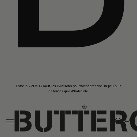
Aller au
Entre le 7 et le 17 août, les livraisons pourraient prendre un peu plus
contenu
de temps que d'habitude.
0