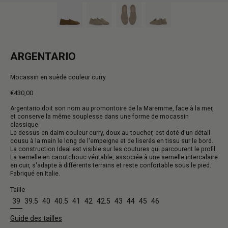
ARGENTARIO
Mocassin en suède couleur curry
€430,00
Prix
Argentario doit son nom au promontoire de la Maremme, face à la mer,
normal
et conserve la même souplesse dans une forme de mocassin
classique.
Le dessus en daim couleur curry, doux au toucher, est doté d'un détail
cousu à la main le long de l'empeigne et de liserés en tissu sur le bord.
La construction Ideal est visible sur les coutures qui parcourent le profil.
La semelle en caoutchouc véritable, associée à une semelle intercalaire
en cuir, s'adapte à différents terrains et reste confortable sous le pied.
Fabriqué en Italie.
Taille
39
39.5
40
40.5
41
42
42.5
43
44
45
46
Guide des tailles