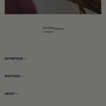
Homme
Femme
ENTREPRISE
Conditions générales
Confidentialité
BOUTIQUE
Cookie
Livraison
Homme
Retours et Remboursements
Femme
ABOUT
Contact
Bottines
Demander un retour
Bottes
Stay to last