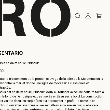
GENTARIO
sin en daim couleur biscuit
,00
ntario tire son nom de la portion sauvage de la côte de la Maremme où la
al
rencontre la mer, et donne une ligne de mocassins classiques et
tractés.
sus est en daim couleur biscuit, doux au toucher, avec une couture faite à
n le long de l'empeigne et des liserés en tissu sur le bord. La construction
est visible dans les surpiqûres qui parcourent le profil. La semelle en
houc véritable, associée à une semelle intercalaire en cuir, s'adapte à
ents terrains et reste confortable sous le pied. Fabriqué en Italie.