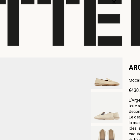
0
AR
Mocas
€430
Prix
L'Arge
norm
terre 
décon
Le des
la mai
Ideal 
caoutc
différ