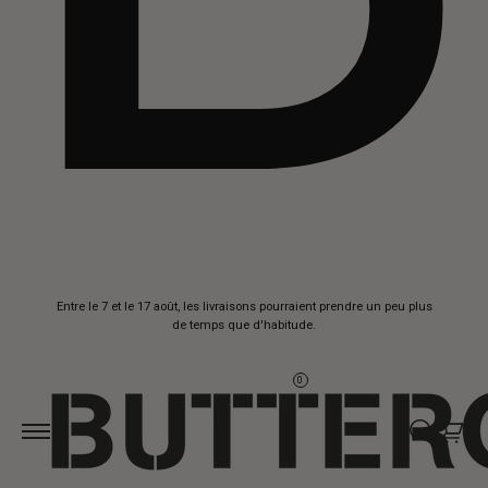
Aller au
Entre le 7 et le 17 août, les livraisons pourraient prendre un peu plus
contenu
de temps que d'habitude.
0