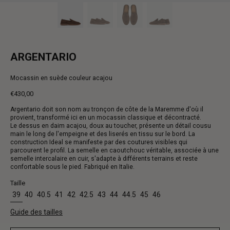
ARGENTARIO
Mocassin en suède couleur acajou
€430,00
Prix
Argentario doit son nom au tronçon de côte de la Maremme d'où il
normal
provient, transformé ici en un mocassin classique et décontracté.
Le dessus en daim acajou, doux au toucher, présente un détail cousu
main le long de l'empeigne et des liserés en tissu sur le bord. La
construction Ideal se manifeste par des coutures visibles qui
parcourent le profil. La semelle en caoutchouc véritable, associée à une
semelle intercalaire en cuir, s'adapte à différents terrains et reste
confortable sous le pied. Fabriqué en Italie.
Taille
39
40
40.5
41
42
42.5
43
44
44.5
45
46
Guide des tailles