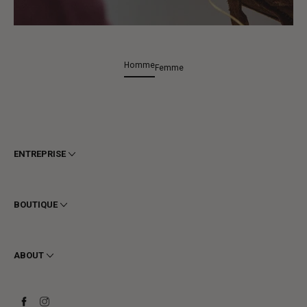
Homme
Femme
ENTREPRISE
Conditions générales
Confidentialité
BOUTIQUE
Cookie
Livraison
Homme
Retours et Remboursements
Femme
ABOUT
Contact
Bottines
Demander un retour
Bottes
Stay to last
Baskets
Heritage