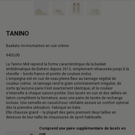
TANINO
Baskets mi-montantes en cuir crème
€420,00
Prix
La Tanino Mid reprend la forme caractéristique de la basket
normal
emblématique de Buttero depuis 2013, simplement rehaussée jusqu'à la
cheville – bords francs et points de couture inclus.
L'empeigne est en cuir de veau pleine fleur au tannage végétal de
couleur crème ; le tannage rend le grain volontairement irrégulier, de
sorte qu'aucune paire n'est exactement identique, et la couleur
s'intensifie à chaque saison portée. Des lacets en cuir et des œillets en
laiton complètent la fermeture, avec une paire de lacets de rechange
incluse. Une semelle en caoutchouc véritable assure un confort optimal
dès la première utilisation. Fabriqué en Italie.
Elle chausse grand – la plupart des gens prennent deux tailles en
dessous de leur taille de chaussures de sport habituelle.
Comprend une paire supplémentaire de lacets en
cuir.