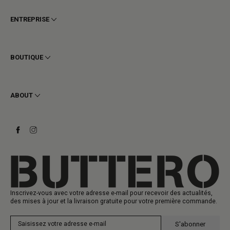
ENTREPRISE
Conditions générales
Confidentialité
BOUTIQUE
Cookie
Livraison
Homme
Retours et Remboursements
Femme
ABOUT
Contact
Bottines
Demander un retour
Bottes
Stay to last
Baskets
Heritage
Carte-cadeau
Fabrication
Inscrivez-vous avec votre adresse e-mail pour recevoir des actualités,
des mises à jour et la livraison gratuite pour votre première commande.
S'abonner