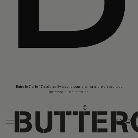
Aller au
Entre le 7 et le 17 août, les livraisons pourraient prendre un peu plus
contenu
de temps que d'habitude.
0