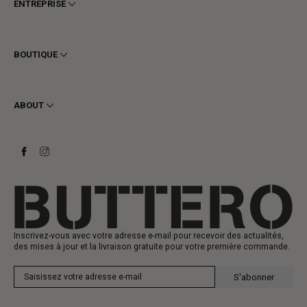
ENTREPRISE
Conditions générales
Confidentialité
BOUTIQUE
Cookie
Livraison
Homme
Retours et Remboursements
Femme
ABOUT
Contact
Bottines
Demander un retour
Bottes
Stay to last
Baskets
Heritage
Carte-cadeau
Fabrication
Inscrivez-vous avec votre adresse e-mail pour recevoir des actualités,
des mises à jour et la livraison gratuite pour votre première commande.
S'abonner