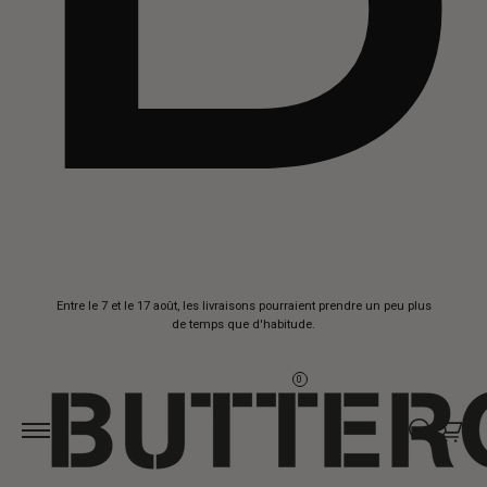
Aller au
Entre le 7 et le 17 août, les livraisons pourraient prendre un peu plus
contenu
de temps que d'habitude.
0