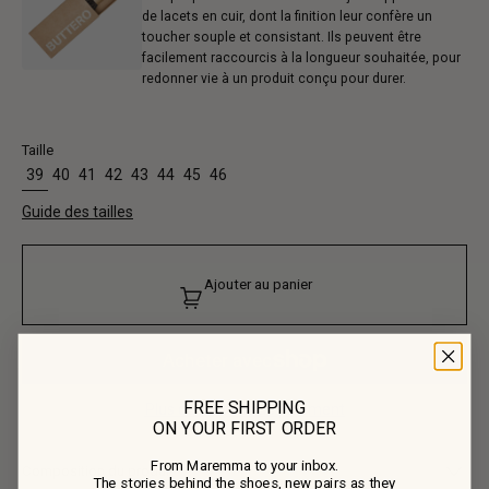
de lacets en cuir, dont la finition leur confère un
toucher souple et consistant. Ils peuvent être
facilement raccourcis à la longueur souhaitée, pour
redonner vie à un produit conçu pour durer.
Taille
39
40
41
42
43
44
45
46
Guide des tailles
Ajouter au panier
FREE SHIPPING
Plus de moyens de paiement
ON YOUR FIRST ORDER
From Maremma to your inbox.
Composition du produit
The stories behind the shoes, new pairs as they