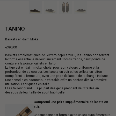
TANINO
Baskets en daim Moka
€390,00
Prix
Baskets emblématiques de Buttero depuis 2013, les Tanino conservent
normal
la forme essentielle de leur lancement : bords francs, deux points de
couture à la pointe, œillets en laiton.
La tige est en daim moka, choisi pour son velours uniforme et la
profondeur de sa couleur. Les lacets en cuir et les œillets en laiton
complètent la fermeture, avec une paire de lacets de rechange incluse.
Une semelle en caoutchouc véritable offre un confort dès la première
utilisation. Fabriquées en Italie.
Elles taillent grand — la plupart des gens prennent deux tailles en
dessous de leur taille de sport habituelle.
Comprend une paire supplémentaire de lacets en
cuir.
Chaque paire est fournie avec un jeu supplémentaire