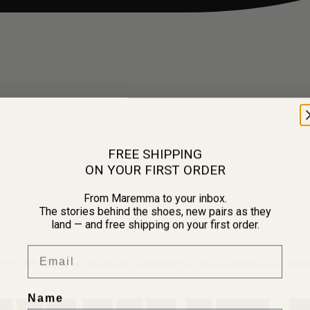
FREE SHIPPING
ON YOUR FIRST ORDER
From Maremma to your inbox.
The stories behind the shoes, new pairs as they
land — and free shipping on your first order.
Email
re le 7 et le 17 août, les livraisons pourraient prendre un peu plus de temps que d'habit
Name