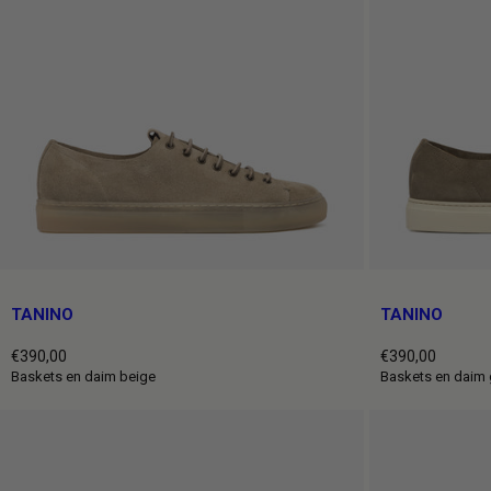
TANINO
TANINO
€390,00
€390,00
Prix
Prix
Baskets en daim beige
Baskets en daim 
normal
normal