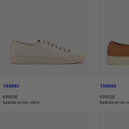
TANINO
TANINO
€390,00
€390,00
Prix
Prix
Baskets en cuir crème
Baskets en cuir c
normal
normal