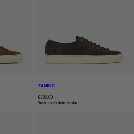
TANINO
€390,00
Prix
Baskets en daim Moka
normal