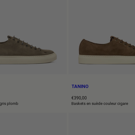
TANINO
€390,00
Prix
gris plomb
Baskets en suède couleur cigare
normal