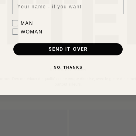
0
Favorite collection
MAN
WOMAN
SEND IT OVER
NO, THANKS
Baskets pour homme
x pas. Des matériaux de qualité et une coupe discrète, avec le genre de carac
partout ailleurs.