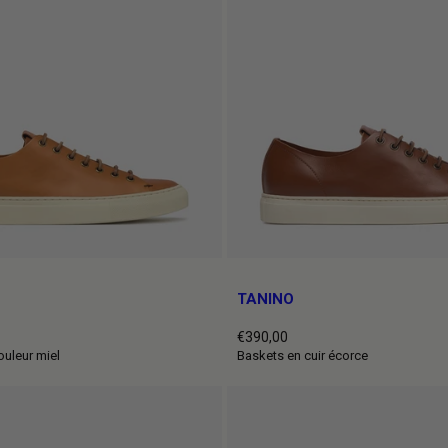
TANINO
€390,00
Prix
ouleur miel
Baskets en cuir écorce
normal