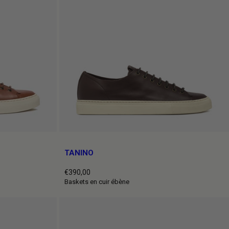
TANINO
€390,00
Prix
Baskets en cuir ébène
normal