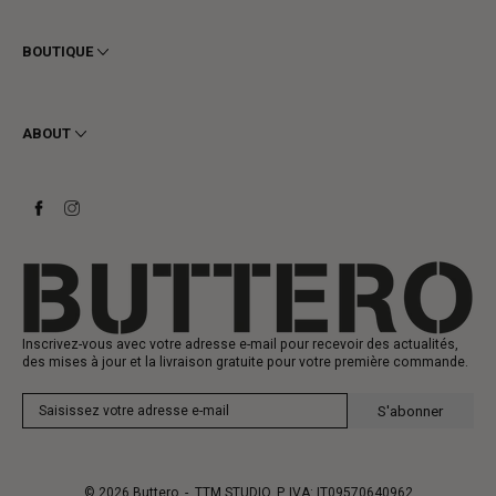
Conditions générales
Confidentialité
BOUTIQUE
Cookie
Livraison
Homme
Retours et Remboursements
Femme
ABOUT
Contact
Bottines
Demander un retour
Bottes
Stay to last
Baskets
Heritage
Carte-cadeau
Fabrication
Inscrivez-vous avec votre adresse e-mail pour recevoir des actualités,
des mises à jour et la livraison gratuite pour votre première commande.
S'abonner
© 2026
Buttero
- TTM STUDIO, P. IVA: IT09570640962