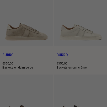
BURRO
BURRO
€350,00
€350,00
Prix
Prix
Baskets en daim beige
Baskets en cuir crème
normal
normal