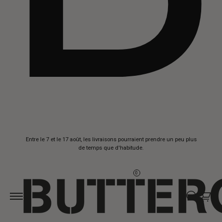
Aller au
Entre le 7 et le 17 août, les livraisons pourraient prendre un peu plus
contenu
de temps que d'habitude.
0