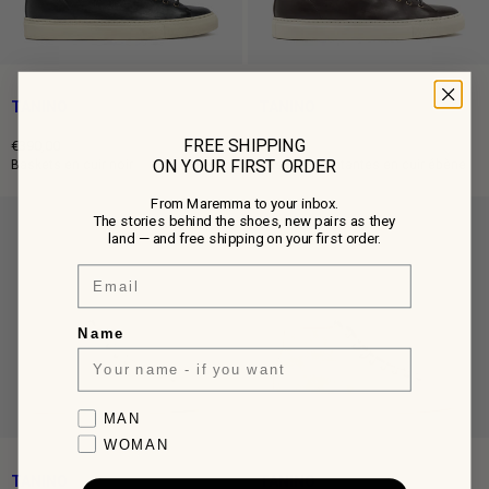
TANINO
TANINO
FREE SHIPPING
€390,00
€420,00
ON YOUR FIRST ORDER
Prix
Prix
Baskets en cuir noir
Baskets montantes en cuir ébène
normal
normal
From Maremma to your inbox.
The stories behind the shoes, new pairs as they
land — and free shipping on your first order.
Email
Name
Favorite collection
MAN
WOMAN
TANINO
TANINO