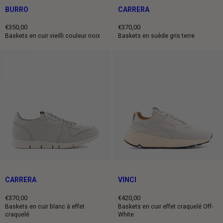
BURRO
CARRERA
€350,00
€370,00
Prix
Prix
Baskets en cuir vieilli couleur noix
Baskets en suède gris terre
normal
normal
CARRERA
VINCI
€370,00
€420,00
Prix
Prix
Baskets en cuir blanc à effet
Baskets en cuir effet craquelé Off-
craquelé
White
normal
normal