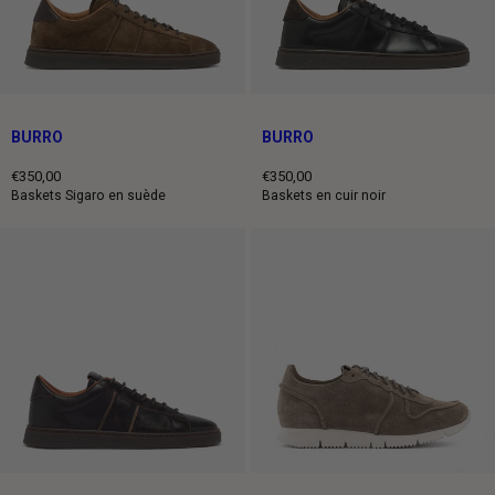
BURRO
BURRO
€350,00
€350,00
Prix
Prix
Baskets Sigaro en suède
Baskets en cuir noir
normal
normal