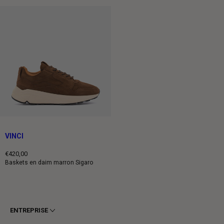
VINCI
€420,00
Prix
Baskets en daim marron Sigaro
normal
ENTREPRISE