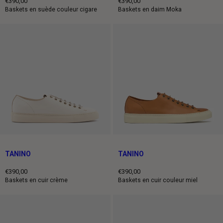
€390,00
€390,00
Prix
Prix
Baskets en suède couleur cigare
Baskets en daim Moka
normal
normal
TANINO
TANINO
€390,00
€390,00
Prix
Prix
Baskets en cuir crème
Baskets en cuir couleur miel
normal
normal