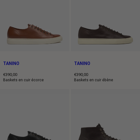
TANINO
TANINO
€390,00
€390,00
Prix
Prix
Baskets en cuir écorce
Baskets en cuir ébène
normal
normal