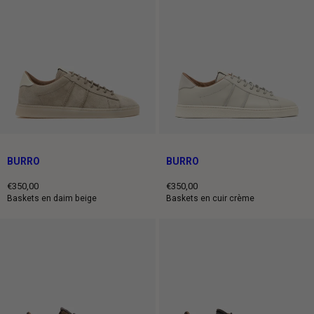
BURRO
BURRO
€350,00
€350,00
Prix
Prix
Baskets en daim beige
Baskets en cuir crème
normal
normal