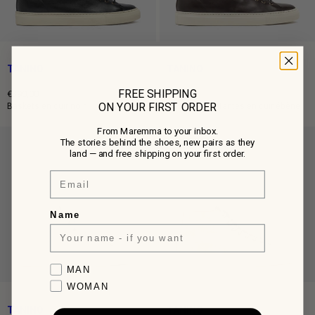
TANINO
TANINO
FREE SHIPPING
€390,00
€420,00
ON YOUR FIRST ORDER
Prix
Prix
Baskets en cuir noir
Baskets montantes en cuir ébène
normal
normal
From Maremma to your inbox.
The stories behind the shoes, new pairs as they
land — and free shipping on your first order.
Email
Name
Favorite collection
MAN
WOMAN
TANINO
TANINO