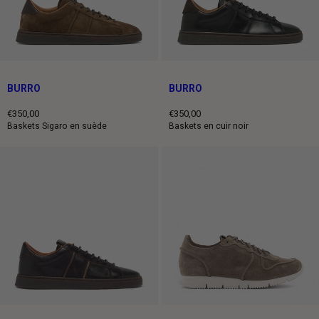
BURRO
BURRO
€350,00
€350,00
Prix
Prix
Baskets Sigaro en suède
Baskets en cuir noir
normal
normal