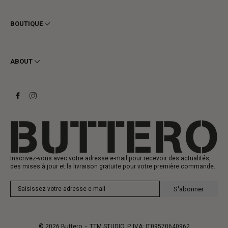
Conditions générales
Confidentialité
BOUTIQUE
Cookie
Livraison
Homme
Retours et Remboursements
Femme
ABOUT
Contact
Bottines
Demander un retour
Bottes
Stay to last
Baskets
Heritage
Carte-cadeau
Fabrication
Inscrivez-vous avec votre adresse e-mail pour recevoir des actualités,
des mises à jour et la livraison gratuite pour votre première commande.
S'abonner
© 2026
Buttero
- TTM STUDIO, P. IVA: IT09570640962