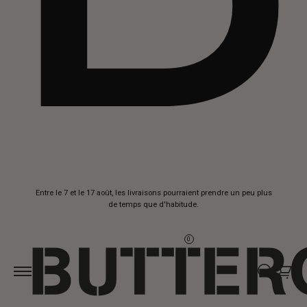
Aller au
Entre le 7 et le 17 août, les livraisons pourraient prendre un peu plus
contenu
de temps que d'habitude.
0