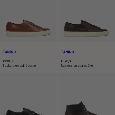
TANINO
TANINO
€390,00
€390,00
Prix
Prix
Baskets en cuir écorce
Baskets en cuir ébène
normal
normal