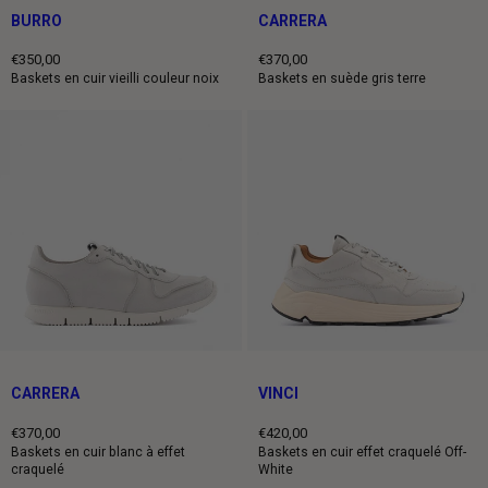
BURRO
CARRERA
€350,00
€370,00
Prix
Prix
Baskets en cuir vieilli couleur noix
Baskets en suède gris terre
normal
normal
CARRERA
VINCI
€370,00
€420,00
Prix
Prix
Baskets en cuir blanc à effet
Baskets en cuir effet craquelé Off-
craquelé
White
normal
normal