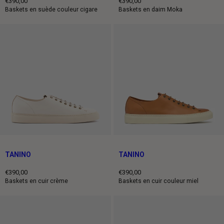
€390,00
€390,00
Prix
Prix
Baskets en suède couleur cigare
Baskets en daim Moka
normal
normal
TANINO
TANINO
€390,00
€390,00
Prix
Prix
Baskets en cuir crème
Baskets en cuir couleur miel
normal
normal