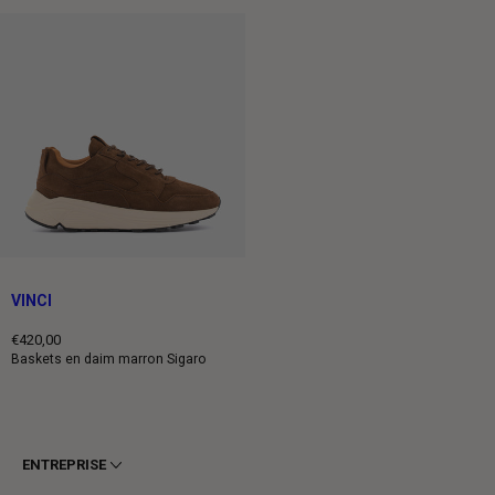
VINCI
€420,00
Prix
Baskets en daim marron Sigaro
normal
ENTREPRISE