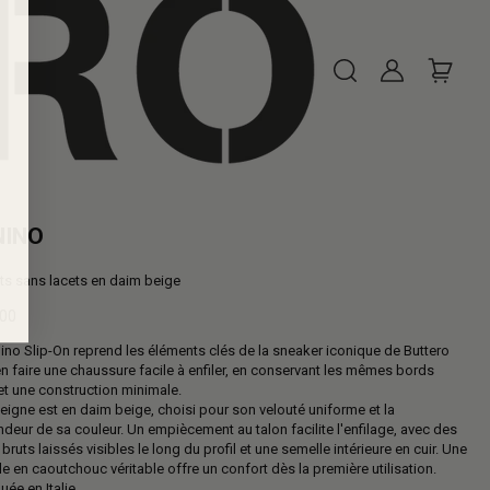
NINO
ts sans lacets en daim beige
,00
ino Slip-On reprend les éléments clés de la sneaker iconique de Buttero
al
n faire une chaussure facile à enfiler, en conservant les mêmes bords
et une construction minimale.
igne est en daim beige, choisi pour son velouté uniforme et la
deur de sa couleur. Un empiècement au talon facilite l'enfilage, avec des
bruts laissés visibles le long du profil et une semelle intérieure en cuir. Une
e en caoutchouc véritable offre un confort dès la première utilisation.
uée en Italie.