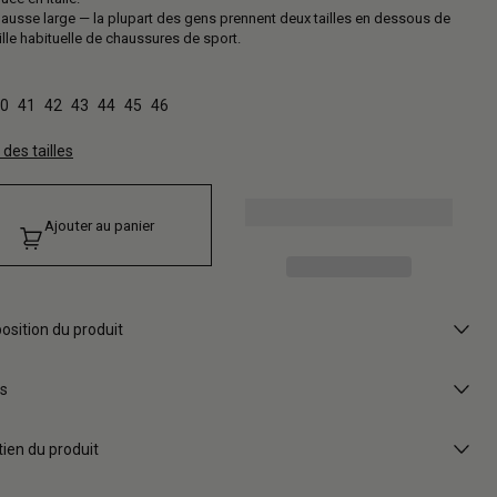
hausse large — la plupart des gens prennent deux tailles en dessous de
aille habituelle de chaussures de sport.
0
41
42
43
44
45
46
des tailles
Ajouter au panier
sition du produit
 : 100% Daim de Veau
ls
lure : 100% Cuir de Veau
elle : 100% Caoutchouc
lecture de Tanino se décline en daim beige, une des façons dont la forme
ue de changer tandis que l'idée sous-jacente reste la même.
tien du produit
ntretenir vos chaussures Buttero, essuyez délicatement la saleté avec un