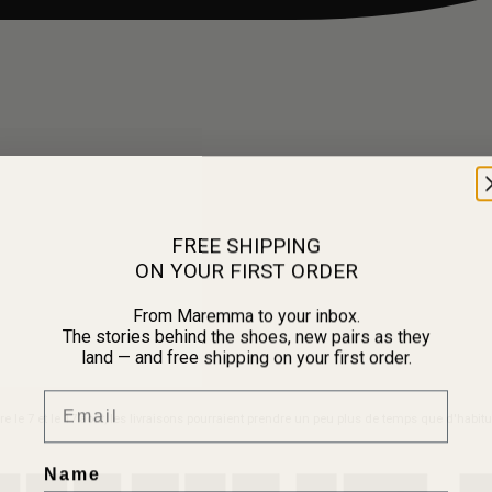
FREE SHIPPING
ON YOUR FIRST ORDER
From Maremma to your inbox.
The stories behind the shoes, new pairs as they
land — and free shipping on your first order.
Email
re le 7 et le 17 août, les livraisons pourraient prendre un peu plus de temps que d'habit
Name