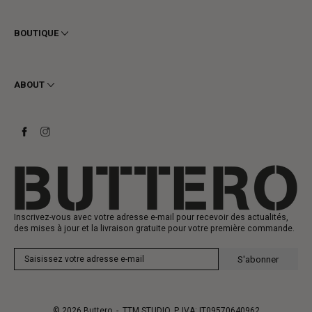
Conditions générales
Confidentialité
BOUTIQUE
Cookie
Livraison
Homme
Retours et Remboursements
Femme
ABOUT
Contact
Bottines
Demander un retour
Bottes
Stay to last
Baskets
Heritage
Carte-cadeau
Fabrication
Inscrivez-vous avec votre adresse e-mail pour recevoir des actualités,
des mises à jour et la livraison gratuite pour votre première commande.
S'abonner
© 2026
Buttero
- TTM STUDIO, P. IVA: IT09570640962