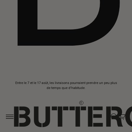
Aller au
Entre le 7 et le 17 août, les livraisons pourraient prendre un peu plus
contenu
de temps que d'habitude.
0