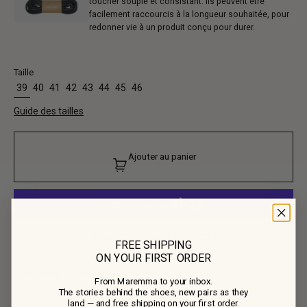
toucher souple et consistant. Ils peuvent être
facilement raccourcis à la longueur souhaitée, pour
redonner vie à un produit conçu pour durer.
Taille
39
40
41
42
43
44
45
46
Guide des tailles
Ajouter au panier
Plus de moyens de paiement
FREE SHIPPING
ON YOUR FIRST ORDER
Composition du produit
From Maremma to your inbox.
The stories behind the shoes, new pairs as they
• Tige : 100% Cuir de Veau
land — and free shipping on your first order.