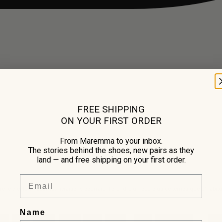
FREE SHIPPING
ON YOUR FIRST ORDER
From Maremma to your inbox.
The stories behind the shoes, new pairs as they
land — and free shipping on your first order.
Email
re le 7 et le 17 août, les livraisons pourraient prendre un peu plus de temps que d'habit
Name