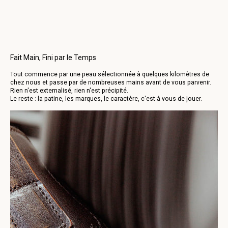
température ambiante.
Les délais de livraison estimés varient selon le lieu, mais se situent
126-BUTTERO-B11900GORH-UG-65
Pour toute question spécifique concernant l'entretien des produits,
généralement entre 2 et 7 jours ouvrables.
n'hésitez pas à nous contacter par e-mail.
Favorite collection
MAN
WOMAN
Fait Main, Fini par le Temps
SEND IT OVER
Tout commence par une peau sélectionnée à quelques kilomètres de
chez nous et passe par de nombreuses mains avant de vous parvenir.
Rien n'est externalisé, rien n'est précipité.
Le reste : la patine, les marques, le caractère, c'est à vous de jouer.
NO, THANKS