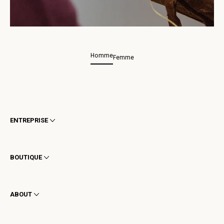
Homme
Femme
ENTREPRISE
Conditions générales
Confidentialité
BOUTIQUE
Cookie
Livraison
Homme
Retours et Remboursements
Femme
ABOUT
Contact
Bottines
Demander un retour
Bottes
Stay to last