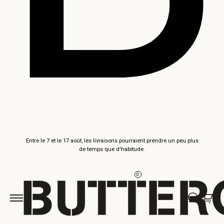
Aller au
Entre le 7 et le 17 août, les livraisons pourraient prendre un peu plus
contenu
de temps que d'habitude.
0