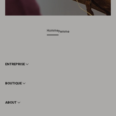
Homme
Femme
ENTREPRISE
Conditions générales
Confidentialité
BOUTIQUE
Cookie
Livraison
Homme
Retours et Remboursements
Femme
ABOUT
Contact
Bottines
Demander un retour
Bottes
Stay to last