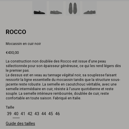
ROCCO
Mocassin en cuir noir
€430,00
Prix
La construction non doublée des Rocco est issue d'une peau
normal
sélectionnée pour son épaisseur généreuse, ce qui les rend légers dès
le premier pas.
Le dessus est en veau au tannage végétal noir, sa souplesse faisant
ressortir la ligne essentielle du mocassin tandis que la structure sous-
jacente reste robuste. La semelle en caoutchouc véritable, avec une
semelle intermédiaire en cuir, résiste à l'usure quotidienne et reste
souple. La semelle intérieure rembourrée, doublée de cuir, reste
confortable en toute saison. Fabriqué en Italie.
Taille
39
40
41
42
43
44
45
46
Guide des tailles