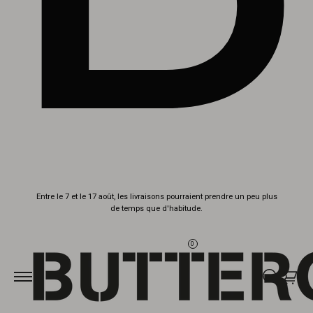
Aller au
Entre le 7 et le 17 août, les livraisons pourraient prendre un peu plus
contenu
de temps que d'habitude.
0