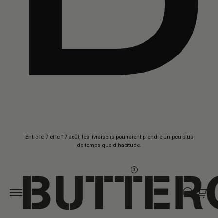
Aller au
Entre le 7 et le 17 août, les livraisons pourraient prendre un peu plus
contenu
de temps que d'habitude.
0