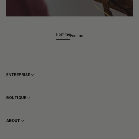
Homme
Femme
ENTREPRISE
Conditions générales
Confidentialité
BOUTIQUE
Cookie
Livraison
Homme
Retours et Remboursements
Femme
ABOUT
Contact
Bottines
Demander un retour
Bottes
Stay to last