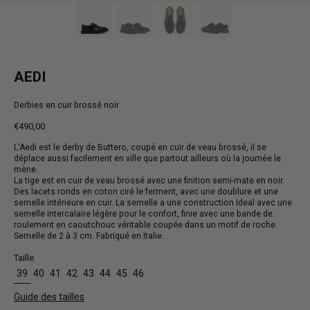
AEDI
Derbies en cuir brossé noir
€490,00
Prix
L'Aedi est le derby de Buttero, coupé en cuir de veau brossé, il se
normal
déplace aussi facilement en ville que partout ailleurs où la journée le
mène.
La tige est en cuir de veau brossé avec une finition semi-mate en noir.
Des lacets ronds en coton ciré le ferment, avec une doublure et une
semelle intérieure en cuir. La semelle a une construction Ideal avec une
semelle intercalaire légère pour le confort, finie avec une bande de
roulement en caoutchouc véritable coupée dans un motif de roche.
Semelle de 2 à 3 cm. Fabriqué en Italie.
Taille
39
40
41
42
43
44
45
46
Guide des tailles