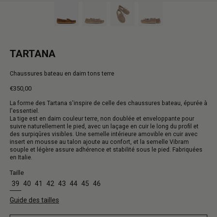
TARTANA
Chaussures bateau en daim tons terre
€350,00
Prix
La forme des Tartana s'inspire de celle des chaussures bateau, épurée à
normal
l'essentiel.
La tige est en daim couleur terre, non doublée et enveloppante pour
suivre naturellement le pied, avec un laçage en cuir le long du profil et
des surpiqûres visibles. Une semelle intérieure amovible en cuir avec
insert en mousse au talon ajoute au confort, et la semelle Vibram
souple et légère assure adhérence et stabilité sous le pied. Fabriquées
en Italie.
Taille
39
40
41
42
43
44
45
46
Guide des tailles