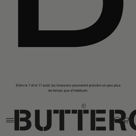
Aller au
Entre le 7 et le 17 août, les livraisons pourraient prendre un peu plus
contenu
de temps que d'habitude.
0