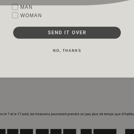
Favorite collection
MAN
WOMAN
SEND IT OVER
NO, THANKS
re le 7 et le 17 août, les livraisons pourraient prendre un peu plus de temps que d'habit